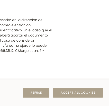
scrito en la dirección del
correo electrónico
tificativo. En el caso que el
 deberá aportar el documento
el caso de considerar
n y/o como ejercerlo puede
266.35.17. C/Jorge Juan, 6 -
REFUSE
ACCEPT ALL COOKIES
(+34) 971 363 166
info@hotelsesbruixes.com