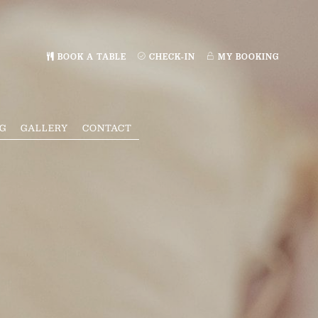
MY BOOKING
BOOK A TABLE
CHECK-IN
G
GALLERY
CONTACT