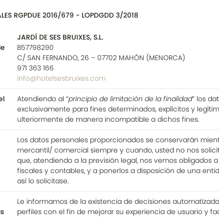
LES RGPDUE 2016/679 - LOPDGDD 3/2018
JARDÍ DE SES BRUIXES, S.L.
de
B57798290
C/ SAN FERNANDO, 26 – 07702 MAHÓN (MENORCA)
971 363 166
info@hotelsesbruixes.com
el
Atendiendo al “
principio de limitación de la finalidad
” los d
exclusivamente para fines determinados, explícitos y legíti
ulteriormente de manera incompatible a dichos fines.
Los datos personales proporcionados se conservarán mient
mercantil/ comercial siempre y cuando, usted no nos solici
que, atendiendo a la previsión legal, nos vemos obligados 
fiscales y contables, y a ponerlos a disposición de una en
así lo solicitase.
Le informamos de la existencia de decisiones automatizadas
s
perfiles con el fin de mejorar su experiencia de usuario y fac