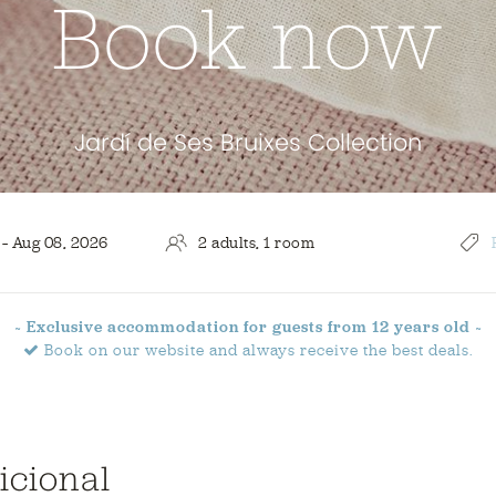
Book now
Jardí de Ses Bruixes Collection
~ Exclusive accommodation
for guests from 12 years old ~
Book on our website and
always receive the best deals.
icional